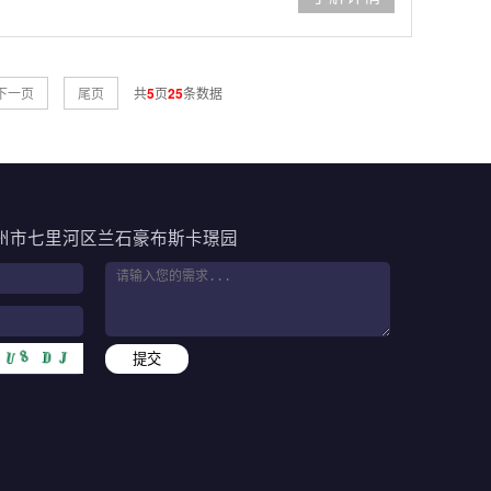
下一页
尾页
共
5
页
25
条数据
州市七里河区兰石豪布斯卡璟园
提交