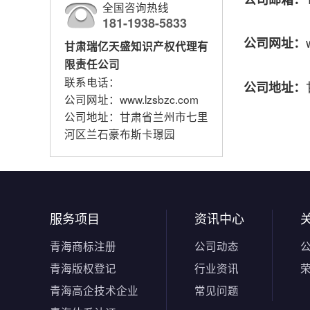
全国咨询热线
181-1938-5833
公司网址：
甘肃瑞亿天盛知识产权代理有
限责任公司
联系电话：
公司地址：
公司网址：www.lzsbzc.com
公司地址：甘肃省兰州市七里
河区兰石豪布斯卡璟园
服务项目
资讯中心
青海商标注册
公司动态
青海版权登记
行业资讯
青海高企技术企业
常见问题