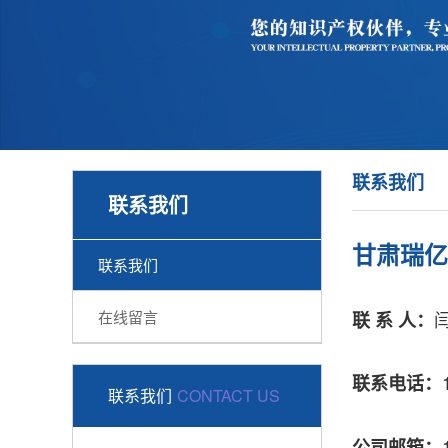
联系我们
联系我们
甘肃瑞亿
联系我们
在线留言
联 系 人：
联系电话：
联系我们
CONTACT US
公司邮箱：