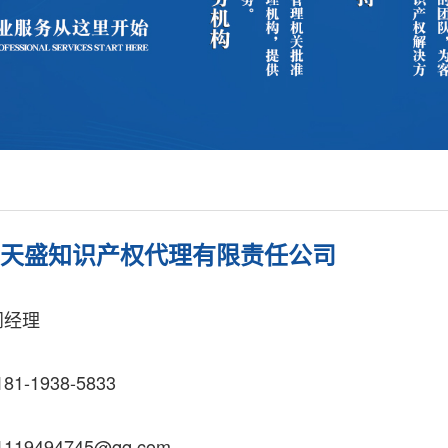
天盛知识产权代理有限责任公司
闫经理
181-1938-5833
1119494745@qq.com