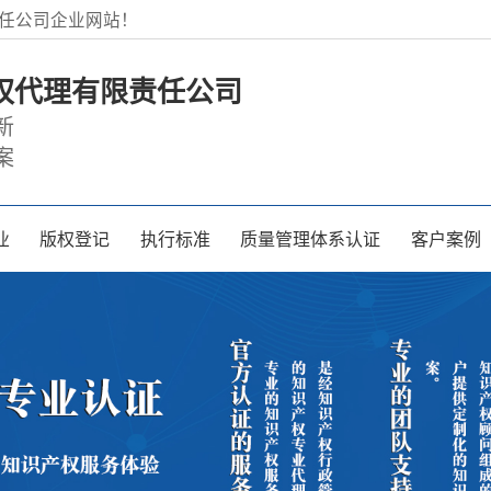
任公司企业网站！
权代理有限责任公司
新
案
业
版权登记
执行标准
质量管理体系认证
客户案例